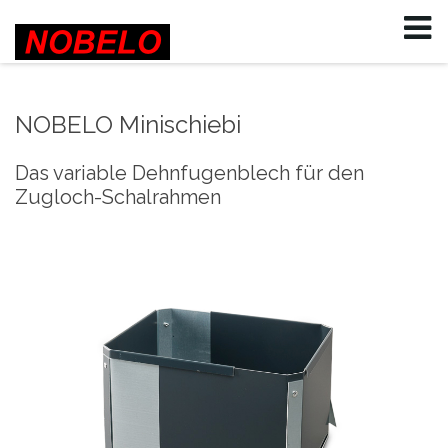
Log in
or
Sign up
Benutzername
NOBELO Minischiebi
Passwort
Das variable Dehnfugenblech für den
Angemeldet bleiben
Zugloch-Schalrahmen
Passwort vergessen?
Benutzername vergessen?