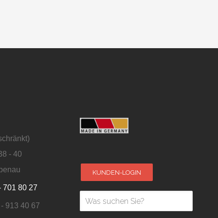
schränkt)
38 - 40
penau
KUNDEN-LOGIN
- 701 80 27
 - 913 40 67