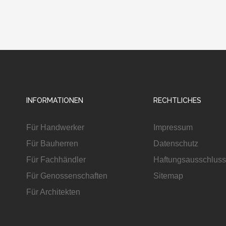
INFORMATIONEN
RECHTLICHES
Für Handwerker
Impressum
Für Bauherren
Datenschutz
Für Fachhändler
Haftungsausschluss
Für Genossenschaften
Sitemap
Für Architekten