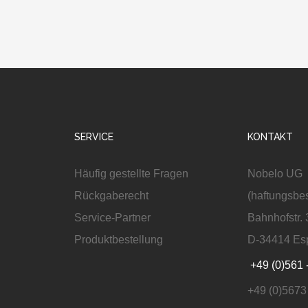
SERVICE
KONTAKT
Häufig gestellte Fragen
Nobelo UG
Rückgaberecht
(haftungsbe
Service-Partner
Bahnhofstr. 
Produktbestellung
D-34414 Es
+49 (0)561 
+49 (0)5673