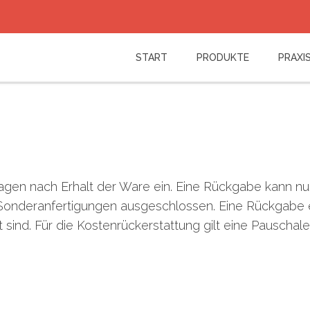
Log in
START
PRODUKTE
PRAXIS
or
Sign up
Benutzername
Passwort
Angemeldet bleiben
n nach Erhalt der Ware ein. Eine Rückgabe kann nur f
Passwort vergessen?
Benutzername vergessen?
i Sonderanfertigungen ausgeschlossen. Eine Rückgabe 
 sind. Für die Kostenrückerstattung gilt eine Pauscha